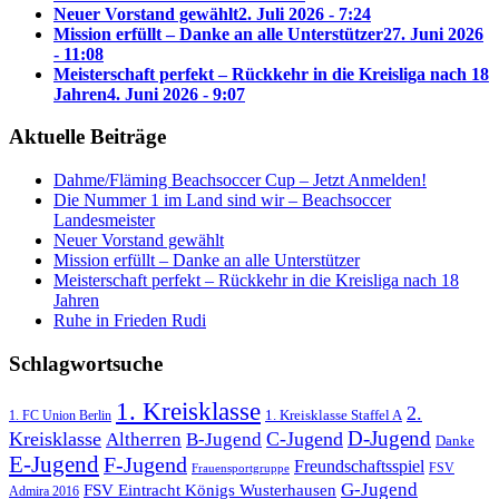
Neuer Vorstand gewählt
2. Juli 2026 - 7:24
Mission erfüllt – Danke an alle Unterstützer
27. Juni 2026
- 11:08
Meisterschaft perfekt – Rückkehr in die Kreisliga nach 18
Jahren
4. Juni 2026 - 9:07
Aktuelle Beiträge
Dahme/Fläming Beachsoccer Cup – Jetzt Anmelden!
Die Nummer 1 im Land sind wir – Beachsoccer
Landesmeister
Neuer Vorstand gewählt
Mission erfüllt – Danke an alle Unterstützer
Meisterschaft perfekt – Rückkehr in die Kreisliga nach 18
Jahren
Ruhe in Frieden Rudi
Schlagwortsuche
1. Kreisklasse
2.
1. FC Union Berlin
1. Kreisklasse Staffel A
D-Jugend
Kreisklasse
C-Jugend
Altherren
B-Jugend
Danke
E-Jugend
F-Jugend
Freundschaftsspiel
FSV
Frauensportgruppe
G-Jugend
FSV Eintracht Königs Wusterhausen
Admira 2016