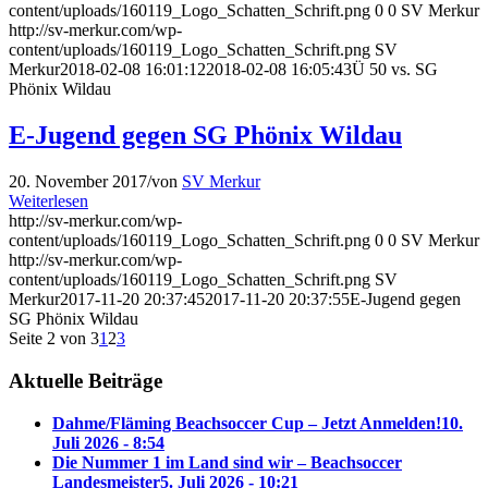
content/uploads/160119_Logo_Schatten_Schrift.png
0
0
SV Merkur
http://sv-merkur.com/wp-
content/uploads/160119_Logo_Schatten_Schrift.png
SV
Merkur
2018-02-08 16:01:12
2018-02-08 16:05:43
Ü 50 vs. SG
Phönix Wildau
E-Jugend gegen SG Phönix Wildau
20. November 2017
/
von
SV Merkur
Weiterlesen
http://sv-merkur.com/wp-
content/uploads/160119_Logo_Schatten_Schrift.png
0
0
SV Merkur
http://sv-merkur.com/wp-
content/uploads/160119_Logo_Schatten_Schrift.png
SV
Merkur
2017-11-20 20:37:45
2017-11-20 20:37:55
E-Jugend gegen
SG Phönix Wildau
Seite 2 von 3
1
2
3
Aktuelle Beiträge
Dahme/Fläming Beachsoccer Cup – Jetzt Anmelden!
10.
Juli 2026 - 8:54
Die Nummer 1 im Land sind wir – Beachsoccer
Landesmeister
5. Juli 2026 - 10:21