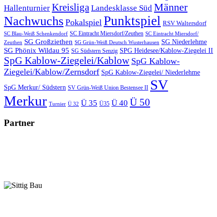
Männer
Kreisliga
Hallenturnier
Landesklasse Süd
Punktspiel
Nachwuchs
Pokalspiel
RSV Waltersdorf
SC Eintracht Miersdorf/Zeuthen
SC Blau-Weiß Schenkendorf
SC Eintracht Miersdorf/
SG Großziethen
SG Niederlehme
SG Grün-Weiß Deutsch Wusterhausen
Zeuthen
SG Phönix Wildau 95
SPG Heidesee/Kablow-Ziegelei II
SG Südstern Senzig
SpG Kablow-Ziegelei/Kablow
SpG Kablow-
Ziegelei/Kablow/Zernsdorf
SpG Kablow-Ziegelei/ Niederlehme
SV
SpG Merkur/ Südstern
SV Grün-Weiß Union Bestensee II
Merkur
Ü 50
Ü 35
Ü 40
Ü35
Turnier
Ü 32
Partner