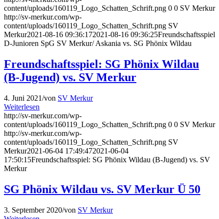
content/uploads/160119_Logo_Schatten_Schrift.png
0
0
SV Merkur
http://sv-merkur.com/wp-
content/uploads/160119_Logo_Schatten_Schrift.png
SV
Merkur
2021-08-16 09:36:17
2021-08-16 09:36:25
Freundschaftsspiel
D-Junioren SpG SV Merkur/ Askania vs. SG Phönix Wildau
Freundschaftsspiel: SG Phönix Wildau
(B-Jugend) vs. SV Merkur
4. Juni 2021
/
von
SV Merkur
Weiterlesen
http://sv-merkur.com/wp-
content/uploads/160119_Logo_Schatten_Schrift.png
0
0
SV Merkur
http://sv-merkur.com/wp-
content/uploads/160119_Logo_Schatten_Schrift.png
SV
Merkur
2021-06-04 17:49:47
2021-06-04
17:50:15
Freundschaftsspiel: SG Phönix Wildau (B-Jugend) vs. SV
Merkur
SG Phönix Wildau vs. SV Merkur Ü 50
3. September 2020
/
von
SV Merkur
Weiterlesen