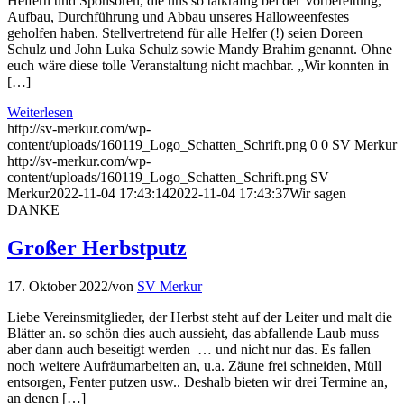
Helfern und Sponsoren, die uns so tatkräftig bei der Vorbereitung,
Aufbau, Durchführung und Abbau unseres Halloweenfestes
geholfen haben. Stellvertretend für alle Helfer (!) seien Doreen
Schulz und John Luka Schulz sowie Mandy Brahim genannt. Ohne
euch wäre diese tolle Veranstaltung nicht machbar. „Wir konnten in
[…]
Weiterlesen
http://sv-merkur.com/wp-
content/uploads/160119_Logo_Schatten_Schrift.png
0
0
SV Merkur
http://sv-merkur.com/wp-
content/uploads/160119_Logo_Schatten_Schrift.png
SV
Merkur
2022-11-04 17:43:14
2022-11-04 17:43:37
Wir sagen
DANKE
Großer Herbstputz
17. Oktober 2022
/
von
SV Merkur
Liebe Vereinsmitglieder, der Herbst steht auf der Leiter und malt die
Blätter an. so schön dies auch aussieht, das abfallende Laub muss
aber dann auch beseitigt werden … und nicht nur das. Es fallen
noch weitere Aufräumarbeiten an, u.a. Zäune frei schneiden, Müll
entsorgen, Fenter putzen usw.. Deshalb bieten wir drei Termine an,
an denen […]