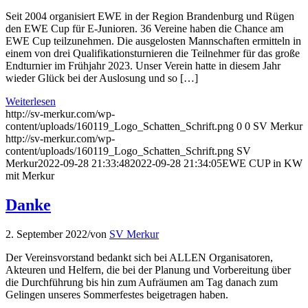
Seit 2004 organisiert EWE in der Region Brandenburg und Rügen
den EWE Cup für E-Junioren. 36 Vereine haben die Chance am
EWE Cup teilzunehmen. Die ausgelosten Mannschaften ermitteln in
einem von drei Qualifikationsturnieren die Teilnehmer für das große
Endturnier im Frühjahr 2023. Unser Verein hatte in diesem Jahr
wieder Glück bei der Auslosung und so […]
Weiterlesen
http://sv-merkur.com/wp-
content/uploads/160119_Logo_Schatten_Schrift.png
0
0
SV Merkur
http://sv-merkur.com/wp-
content/uploads/160119_Logo_Schatten_Schrift.png
SV
Merkur
2022-09-28 21:33:48
2022-09-28 21:34:05
EWE CUP in KW
mit Merkur
Danke
2. September 2022
/
von
SV Merkur
Der Vereinsvorstand bedankt sich bei ALLEN Organisatoren,
Akteuren und Helfern, die bei der Planung und Vorbereitung über
die Durchführung bis hin zum Aufräumen am Tag danach zum
Gelingen unseres Sommerfestes beigetragen haben.