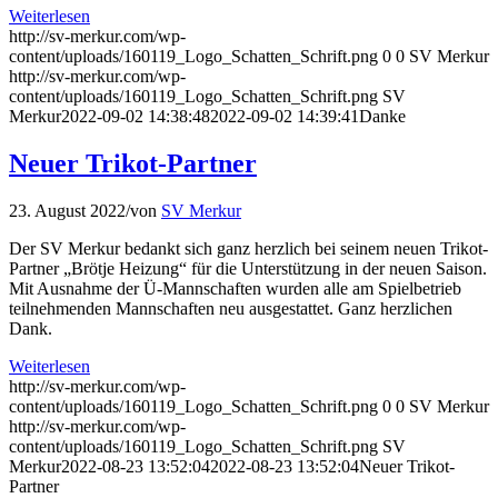
Weiterlesen
http://sv-merkur.com/wp-
content/uploads/160119_Logo_Schatten_Schrift.png
0
0
SV Merkur
http://sv-merkur.com/wp-
content/uploads/160119_Logo_Schatten_Schrift.png
SV
Merkur
2022-09-02 14:38:48
2022-09-02 14:39:41
Danke
Neuer Trikot-Partner
23. August 2022
/
von
SV Merkur
Der SV Merkur bedankt sich ganz herzlich bei seinem neuen Trikot-
Partner „Brötje Heizung“ für die Unterstützung in der neuen Saison.
Mit Ausnahme der Ü-Mannschaften wurden alle am Spielbetrieb
teilnehmenden Mannschaften neu ausgestattet. Ganz herzlichen
Dank.
Weiterlesen
http://sv-merkur.com/wp-
content/uploads/160119_Logo_Schatten_Schrift.png
0
0
SV Merkur
http://sv-merkur.com/wp-
content/uploads/160119_Logo_Schatten_Schrift.png
SV
Merkur
2022-08-23 13:52:04
2022-08-23 13:52:04
Neuer Trikot-
Partner