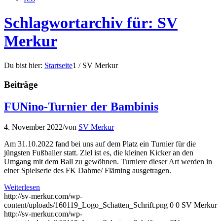
Schlagwortarchiv für: SV
Merkur
Du bist hier:
Startseite
1
/
SV Merkur
Beiträge
FUNino-Turnier der Bambinis
4. November 2022
/
von
SV Merkur
Am 31.10.2022 fand bei uns auf dem Platz ein Turnier für die
jüngsten Fußballer statt. Ziel ist es, die kleinen Kicker an den
Umgang mit dem Ball zu gewöhnen. Turniere dieser Art werden in
einer Spielserie des FK Dahme/ Fläming ausgetragen.
Weiterlesen
http://sv-merkur.com/wp-
content/uploads/160119_Logo_Schatten_Schrift.png
0
0
SV Merkur
http://sv-merkur.com/wp-