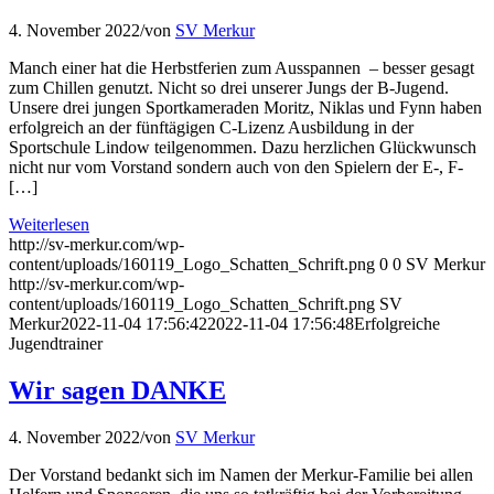
4. November 2022
/
von
SV Merkur
Manch einer hat die Herbstferien zum Ausspannen – besser gesagt
zum Chillen genutzt. Nicht so drei unserer Jungs der B-Jugend.
Unsere drei jungen Sportkameraden Moritz, Niklas und Fynn haben
erfolgreich an der fünftägigen C-Lizenz Ausbildung in der
Sportschule Lindow teilgenommen. Dazu herzlichen Glückwunsch
nicht nur vom Vorstand sondern auch von den Spielern der E-, F-
[…]
Weiterlesen
http://sv-merkur.com/wp-
content/uploads/160119_Logo_Schatten_Schrift.png
0
0
SV Merkur
http://sv-merkur.com/wp-
content/uploads/160119_Logo_Schatten_Schrift.png
SV
Merkur
2022-11-04 17:56:42
2022-11-04 17:56:48
Erfolgreiche
Jugendtrainer
Wir sagen DANKE
4. November 2022
/
von
SV Merkur
Der Vorstand bedankt sich im Namen der Merkur-Familie bei allen