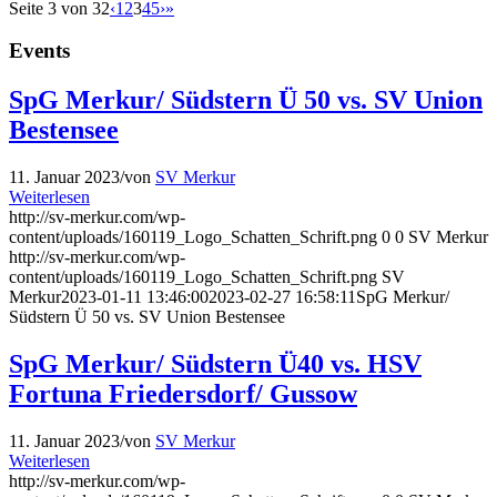
Seite 3 von 32
‹
1
2
3
4
5
›
»
Events
SpG Merkur/ Südstern Ü 50 vs. SV Union
Bestensee
11. Januar 2023
/
von
SV Merkur
Weiterlesen
http://sv-merkur.com/wp-
content/uploads/160119_Logo_Schatten_Schrift.png
0
0
SV Merkur
http://sv-merkur.com/wp-
content/uploads/160119_Logo_Schatten_Schrift.png
SV
Merkur
2023-01-11 13:46:00
2023-02-27 16:58:11
SpG Merkur/
Südstern Ü 50 vs. SV Union Bestensee
SpG Merkur/ Südstern Ü40 vs. HSV
Fortuna Friedersdorf/ Gussow
11. Januar 2023
/
von
SV Merkur
Weiterlesen
http://sv-merkur.com/wp-