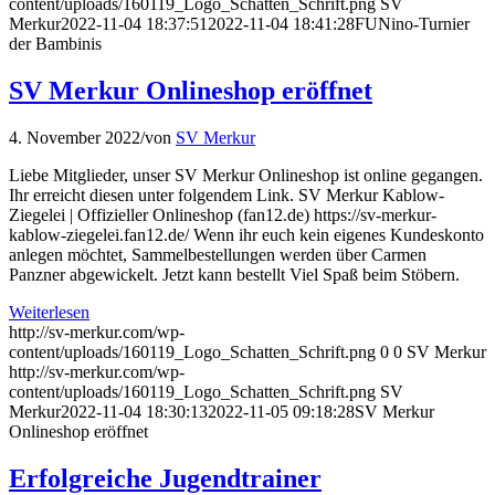
content/uploads/160119_Logo_Schatten_Schrift.png
SV
Merkur
2022-11-04 18:37:51
2022-11-04 18:41:28
FUNino-Turnier
der Bambinis
SV Merkur Onlineshop eröffnet
4. November 2022
/
von
SV Merkur
Liebe Mitglieder, unser SV Merkur Onlineshop ist online gegangen.
Ihr erreicht diesen unter folgendem Link. SV Merkur Kablow-
Ziegelei | Offizieller Onlineshop (fan12.de) https://sv-merkur-
kablow-ziegelei.fan12.de/ Wenn ihr euch kein eigenes Kundeskonto
anlegen möchtet, Sammelbestellungen werden über Carmen
Panzner abgewickelt. Jetzt kann bestellt Viel Spaß beim Stöbern.
Weiterlesen
http://sv-merkur.com/wp-
content/uploads/160119_Logo_Schatten_Schrift.png
0
0
SV Merkur
http://sv-merkur.com/wp-
content/uploads/160119_Logo_Schatten_Schrift.png
SV
Merkur
2022-11-04 18:30:13
2022-11-05 09:18:28
SV Merkur
Onlineshop eröffnet
Erfolgreiche Jugendtrainer