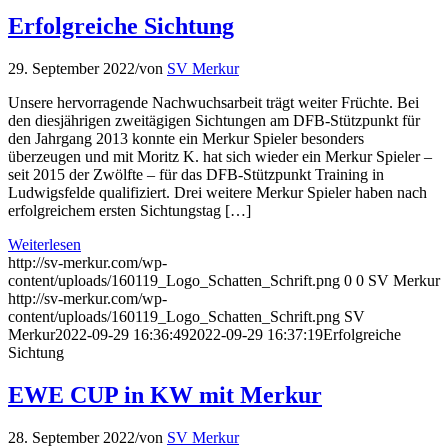
Erfolgreiche Sichtung
29. September 2022
/
von
SV Merkur
Unsere hervorragende Nachwuchsarbeit trägt weiter Früchte. Bei
den diesjährigen zweitägigen Sichtungen am DFB-Stützpunkt für
den Jahrgang 2013 konnte ein Merkur Spieler besonders
überzeugen und mit Moritz K. hat sich wieder ein Merkur Spieler –
seit 2015 der Zwölfte – für das DFB-Stützpunkt Training in
Ludwigsfelde qualifiziert. Drei weitere Merkur Spieler haben nach
erfolgreichem ersten Sichtungstag […]
Weiterlesen
http://sv-merkur.com/wp-
content/uploads/160119_Logo_Schatten_Schrift.png
0
0
SV Merkur
http://sv-merkur.com/wp-
content/uploads/160119_Logo_Schatten_Schrift.png
SV
Merkur
2022-09-29 16:36:49
2022-09-29 16:37:19
Erfolgreiche
Sichtung
EWE CUP in KW mit Merkur
28. September 2022
/
von
SV Merkur