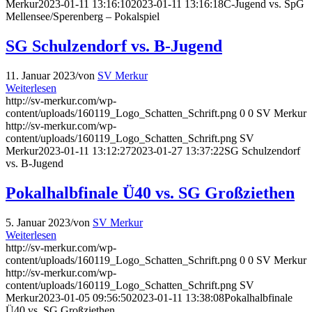
Merkur
2023-01-11 13:16:10
2023-01-11 13:16:18
C-Jugend vs. SpG
Mellensee/Sperenberg – Pokalspiel
SG Schulzendorf vs. B-Jugend
11. Januar 2023
/
von
SV Merkur
Weiterlesen
http://sv-merkur.com/wp-
content/uploads/160119_Logo_Schatten_Schrift.png
0
0
SV Merkur
http://sv-merkur.com/wp-
content/uploads/160119_Logo_Schatten_Schrift.png
SV
Merkur
2023-01-11 13:12:27
2023-01-27 13:37:22
SG Schulzendorf
vs. B-Jugend
Pokalhalbfinale Ü40 vs. SG Großziethen
5. Januar 2023
/
von
SV Merkur
Weiterlesen
http://sv-merkur.com/wp-
content/uploads/160119_Logo_Schatten_Schrift.png
0
0
SV Merkur
http://sv-merkur.com/wp-
content/uploads/160119_Logo_Schatten_Schrift.png
SV
Merkur
2023-01-05 09:56:50
2023-01-11 13:38:08
Pokalhalbfinale
Ü40 vs. SG Großziethen