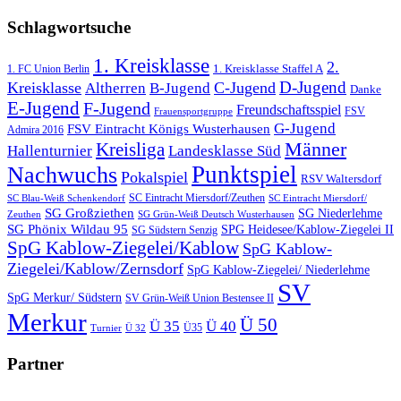
Schlagwortsuche
1. Kreisklasse
2.
1. FC Union Berlin
1. Kreisklasse Staffel A
D-Jugend
Kreisklasse
C-Jugend
Altherren
B-Jugend
Danke
E-Jugend
F-Jugend
Freundschaftsspiel
FSV
Frauensportgruppe
G-Jugend
FSV Eintracht Königs Wusterhausen
Admira 2016
Männer
Kreisliga
Hallenturnier
Landesklasse Süd
Punktspiel
Nachwuchs
Pokalspiel
RSV Waltersdorf
SC Eintracht Miersdorf/Zeuthen
SC Blau-Weiß Schenkendorf
SC Eintracht Miersdorf/
SG Großziethen
SG Niederlehme
SG Grün-Weiß Deutsch Wusterhausen
Zeuthen
SG Phönix Wildau 95
SPG Heidesee/Kablow-Ziegelei II
SG Südstern Senzig
SpG Kablow-Ziegelei/Kablow
SpG Kablow-
Ziegelei/Kablow/Zernsdorf
SpG Kablow-Ziegelei/ Niederlehme
SV
SpG Merkur/ Südstern
SV Grün-Weiß Union Bestensee II
Merkur
Ü 50
Ü 35
Ü 40
Ü35
Turnier
Ü 32
Partner