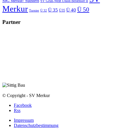
SpG Merkur/ Südstern
SV Grün-Weiß Union Bestensee II
Merkur
Ü 50
Ü 35
Ü 40
Ü35
Turnier
Ü 32
Partner
© Copyright - SV Merkur
Facebook
Rss
Impressum
Datenschutzbestimmung