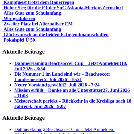
Kampfgeist trotzt dem Dauerregen
Hoher Sieg für die F I der SpG Askania-Merkur-Zernsdorf
Alles Gute zum Schulanfang
Wir gratulieren
Zweiter Platz bei Alternativer EM
Alles Gute zum Schulanfang
Glückwunsch an die beiden F-Jugendmannschaften
Pokalspiel Ü 50
Aktuelle Beiträge
Dahme/Fläming Beachsoccer Cup – Jetzt Anmelden!
10.
Juli 2026 - 8:54
Die Nummer 1 im Land sind wir – Beachsoccer
Landesmeister
5. Juli 2026 - 10:21
Neuer Vorstand gewählt
2. Juli 2026 - 7:24
Mission erfüllt – Danke an alle Unterstützer
27. Juni 2026
- 11:08
Meisterschaft perfekt – Rückkehr in die Kreisliga nach 18
Jahren
4. Juni 2026 - 9:07
Aktuelle Beiträge
Dahme/Fläming Beachsoccer Cup – Jetzt Anmelden!