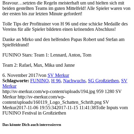
Bravour…setzten die Regeln meisterhaft um und hielten sich mit
beiden gestellten Teams im guten Mittelfeld! Alle Spieler waren von
der ersten bis zur letzten Minute gefordert!
Tolle Tips der Profitrainer von H 96 und eine schicke Medaille des
Vereins für alle Spieler bildeten einen krönenden Abschluss!
Danke an Mirko und den helfenden Papas Robert und Stefan am
Spielfeldrand!
FUNINO Stars: Team 1: Lennard, Anton, Tom
Team 2: Rafael, Max, Mika und Janne
6. November 2017
/
von
SV Merkur
Schlagworte:
FUNINO
,
H 96
,
Nachwuchs
,
SG Großziethen
,
SV
Merkur
http://sv-merkur.com/wp-content/uploads/194.jpg
959
1280
SV
Merkur
http://sv-merkur.com/wp-
content/uploads/160119_Logo_Schatten_Schrift.png
SV
Merkur
2017-11-06 19:55:34
2017-11-15 11:41:38
Tolle Inputs vom
FUNINO Festival in Großziethen
Das könnte Dich auch interessieren