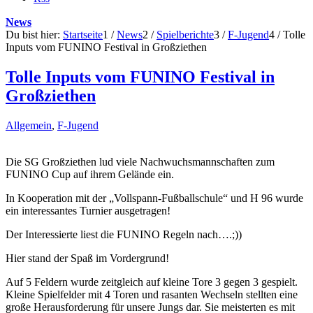
News
Du bist hier:
Startseite
1
/
News
2
/
Spielberichte
3
/
F-Jugend
4
/
Tolle
Inputs vom FUNINO Festival in Großziethen
Tolle Inputs vom FUNINO Festival in
Großziethen
Allgemein
,
F-Jugend
Die SG Großziethen lud viele Nachwuchsmannschaften zum
FUNINO Cup auf ihrem Gelände ein.
In Kooperation mit der „Vollspann-Fußballschule“ und H 96 wurde
ein interessantes Turnier ausgetragen!
Der Interessierte liest die FUNINO Regeln nach….;))
Hier stand der Spaß im Vordergrund!
Auf 5 Feldern wurde zeitgleich auf kleine Tore 3 gegen 3 gespielt.
Kleine Spielfelder mit 4 Toren und rasanten Wechseln stellten eine
große Herausforderung für unsere Jungs dar. Sie meisterten es mit