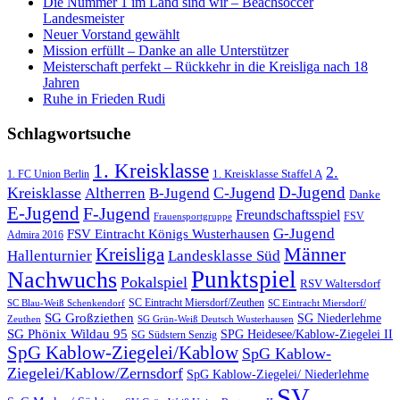
Die Nummer 1 im Land sind wir – Beachsoccer
Landesmeister
Neuer Vorstand gewählt
Mission erfüllt – Danke an alle Unterstützer
Meisterschaft perfekt – Rückkehr in die Kreisliga nach 18
Jahren
Ruhe in Frieden Rudi
Schlagwortsuche
1. Kreisklasse
2.
1. FC Union Berlin
1. Kreisklasse Staffel A
D-Jugend
Kreisklasse
C-Jugend
Altherren
B-Jugend
Danke
E-Jugend
F-Jugend
Freundschaftsspiel
FSV
Frauensportgruppe
G-Jugend
FSV Eintracht Königs Wusterhausen
Admira 2016
Männer
Kreisliga
Hallenturnier
Landesklasse Süd
Punktspiel
Nachwuchs
Pokalspiel
RSV Waltersdorf
SC Eintracht Miersdorf/Zeuthen
SC Blau-Weiß Schenkendorf
SC Eintracht Miersdorf/
SG Großziethen
SG Niederlehme
SG Grün-Weiß Deutsch Wusterhausen
Zeuthen
SG Phönix Wildau 95
SPG Heidesee/Kablow-Ziegelei II
SG Südstern Senzig
SpG Kablow-Ziegelei/Kablow
SpG Kablow-
Ziegelei/Kablow/Zernsdorf
SpG Kablow-Ziegelei/ Niederlehme
SV