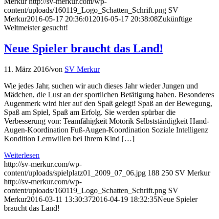
Merkur
http://sv-merkur.com/wp-
content/uploads/160119_Logo_Schatten_Schrift.png
SV
Merkur
2016-05-17 20:36:01
2016-05-17 20:38:08
Zukünftige
Weltmeister gesucht!
Neue Spieler braucht das Land!
11. März 2016
/
von
SV Merkur
Wie jedes Jahr, suchen wir auch dieses Jahr wieder Jungen und
Mädchen, die Lust an der sportlichen Betätigung haben. Besonderes
Augenmerk wird hier auf den Spaß gelegt! Spaß an der Bewegung,
Spaß am Spiel, Spaß am Erfolg. Sie werden spürbar die
Verbesserung von: Teamfähigkeit Motorik Selbstständigkeit Hand-
Augen-Koordination Fuß-Augen-Koordination Soziale Intelligenz
Kondition Lernwillen bei Ihrem Kind […]
Weiterlesen
http://sv-merkur.com/wp-
content/uploads/spielplatz01_2009_07_06.jpg
188
250
SV Merkur
http://sv-merkur.com/wp-
content/uploads/160119_Logo_Schatten_Schrift.png
SV
Merkur
2016-03-11 13:30:37
2016-04-19 18:32:35
Neue Spieler
braucht das Land!