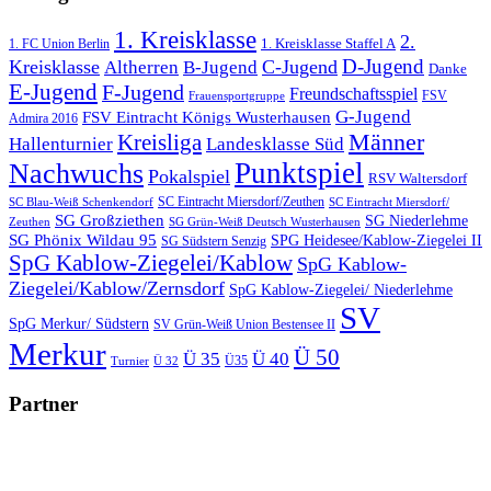
1. Kreisklasse
2.
1. FC Union Berlin
1. Kreisklasse Staffel A
D-Jugend
Kreisklasse
C-Jugend
Altherren
B-Jugend
Danke
E-Jugend
F-Jugend
Freundschaftsspiel
FSV
Frauensportgruppe
G-Jugend
FSV Eintracht Königs Wusterhausen
Admira 2016
Männer
Kreisliga
Hallenturnier
Landesklasse Süd
Punktspiel
Nachwuchs
Pokalspiel
RSV Waltersdorf
SC Eintracht Miersdorf/Zeuthen
SC Blau-Weiß Schenkendorf
SC Eintracht Miersdorf/
SG Großziethen
SG Niederlehme
SG Grün-Weiß Deutsch Wusterhausen
Zeuthen
SG Phönix Wildau 95
SPG Heidesee/Kablow-Ziegelei II
SG Südstern Senzig
SpG Kablow-Ziegelei/Kablow
SpG Kablow-
Ziegelei/Kablow/Zernsdorf
SpG Kablow-Ziegelei/ Niederlehme
SV
SpG Merkur/ Südstern
SV Grün-Weiß Union Bestensee II
Merkur
Ü 50
Ü 35
Ü 40
Ü35
Turnier
Ü 32
Partner