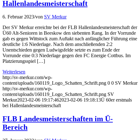
Hallenlandesmeisterschaft
6. Februar 2023
/
von
SV Merkur
Der SV Merkur erreichte bei der FLB Hallenlandesmeisterschaft der
Ü60 Alt-Senioren in Beeskow den siebenten Rang. In der Vorrunde
gab es gegen Wittstock zum Auftakt nach anfänglicher Führung eine
deutliche 1:6 Niederlage. Nach dem anschließenden 2:2
Unentschieden gegen Ludwigsfelde setzte es zum Ende der
Vorrunde eine 0:3 Niederlage gegen den FC Energie Cottbus. Im
Platzierungsspiel […]
Weiterlesen
http://sv-merkur.com/wp-
content/uploads/160119_Logo_Schatten_Schrift.png
0
0
SV Merkur
http://sv-merkur.com/wp-
content/uploads/160119_Logo_Schatten_Schrift.png
SV
Merkur
2023-02-06 19:17:46
2023-02-06 19:18:13
Ü 60er erstmals
bei Hallenlandesmeisterschaft
FLB Landesmeisterschaften im Ü-
Bereich