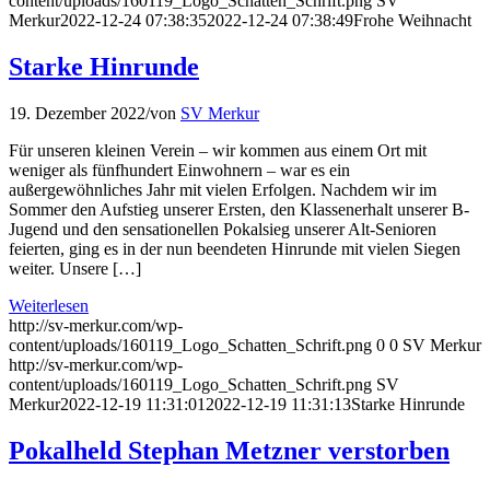
content/uploads/160119_Logo_Schatten_Schrift.png
SV
Merkur
2022-12-24 07:38:35
2022-12-24 07:38:49
Frohe Weihnacht
Starke Hinrunde
19. Dezember 2022
/
von
SV Merkur
Für unseren kleinen Verein – wir kommen aus einem Ort mit
weniger als fünfhundert Einwohnern – war es ein
außergewöhnliches Jahr mit vielen Erfolgen. Nachdem wir im
Sommer den Aufstieg unserer Ersten, den Klassenerhalt unserer B-
Jugend und den sensationellen Pokalsieg unserer Alt-Senioren
feierten, ging es in der nun beendeten Hinrunde mit vielen Siegen
weiter. Unsere […]
Weiterlesen
http://sv-merkur.com/wp-
content/uploads/160119_Logo_Schatten_Schrift.png
0
0
SV Merkur
http://sv-merkur.com/wp-
content/uploads/160119_Logo_Schatten_Schrift.png
SV
Merkur
2022-12-19 11:31:01
2022-12-19 11:31:13
Starke Hinrunde
Pokalheld Stephan Metzner verstorben