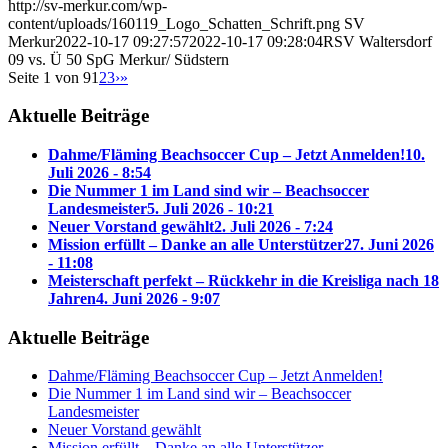
http://sv-merkur.com/wp-
content/uploads/160119_Logo_Schatten_Schrift.png
SV
Merkur
2022-10-17 09:27:57
2022-10-17 09:28:04
RSV Waltersdorf
09 vs. Ü 50 SpG Merkur/ Südstern
Seite 1 von 9
1
2
3
›
»
Aktuelle Beiträge
Dahme/Fläming Beachsoccer Cup – Jetzt Anmelden!
10.
Juli 2026 - 8:54
Die Nummer 1 im Land sind wir – Beachsoccer
Landesmeister
5. Juli 2026 - 10:21
Neuer Vorstand gewählt
2. Juli 2026 - 7:24
Mission erfüllt – Danke an alle Unterstützer
27. Juni 2026
- 11:08
Meisterschaft perfekt – Rückkehr in die Kreisliga nach 18
Jahren
4. Juni 2026 - 9:07
Aktuelle Beiträge
Dahme/Fläming Beachsoccer Cup – Jetzt Anmelden!
Die Nummer 1 im Land sind wir – Beachsoccer
Landesmeister
Neuer Vorstand gewählt
Mission erfüllt – Danke an alle Unterstützer