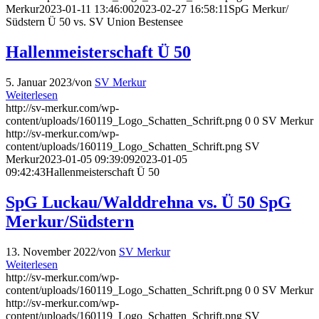
Merkur
2023-01-11 13:46:00
2023-02-27 16:58:11
SpG Merkur/
Südstern Ü 50 vs. SV Union Bestensee
Hallenmeisterschaft Ü 50
5. Januar 2023
/
von
SV Merkur
Weiterlesen
http://sv-merkur.com/wp-
content/uploads/160119_Logo_Schatten_Schrift.png
0
0
SV Merkur
http://sv-merkur.com/wp-
content/uploads/160119_Logo_Schatten_Schrift.png
SV
Merkur
2023-01-05 09:39:09
2023-01-05
09:42:43
Hallenmeisterschaft Ü 50
SpG Luckau/Walddrehna vs. Ü 50 SpG
Merkur/Südstern
13. November 2022
/
von
SV Merkur
Weiterlesen
http://sv-merkur.com/wp-
content/uploads/160119_Logo_Schatten_Schrift.png
0
0
SV Merkur
http://sv-merkur.com/wp-
content/uploads/160119_Logo_Schatten_Schrift.png
SV