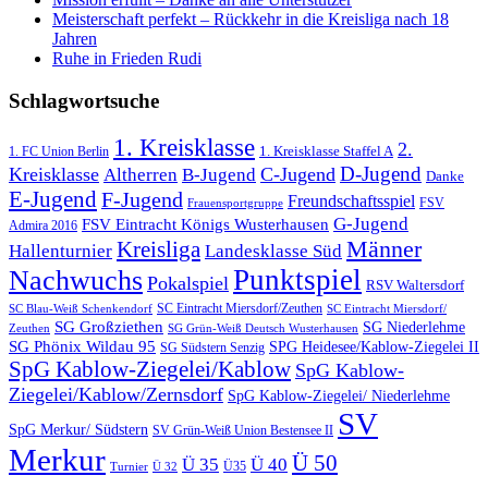
Meisterschaft perfekt – Rückkehr in die Kreisliga nach 18
Jahren
Ruhe in Frieden Rudi
Schlagwortsuche
1. Kreisklasse
2.
1. FC Union Berlin
1. Kreisklasse Staffel A
D-Jugend
Kreisklasse
C-Jugend
Altherren
B-Jugend
Danke
E-Jugend
F-Jugend
Freundschaftsspiel
FSV
Frauensportgruppe
G-Jugend
FSV Eintracht Königs Wusterhausen
Admira 2016
Männer
Kreisliga
Hallenturnier
Landesklasse Süd
Punktspiel
Nachwuchs
Pokalspiel
RSV Waltersdorf
SC Eintracht Miersdorf/Zeuthen
SC Blau-Weiß Schenkendorf
SC Eintracht Miersdorf/
SG Großziethen
SG Niederlehme
SG Grün-Weiß Deutsch Wusterhausen
Zeuthen
SG Phönix Wildau 95
SPG Heidesee/Kablow-Ziegelei II
SG Südstern Senzig
SpG Kablow-Ziegelei/Kablow
SpG Kablow-
Ziegelei/Kablow/Zernsdorf
SpG Kablow-Ziegelei/ Niederlehme
SV
SpG Merkur/ Südstern
SV Grün-Weiß Union Bestensee II
Merkur
Ü 50
Ü 35
Ü 40
Ü35
Turnier
Ü 32