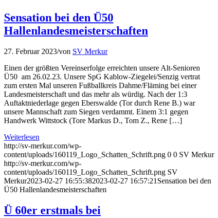
Sensation bei den Ü50
Hallenlandesmeisterschaften
27. Februar 2023
/
von
SV Merkur
Einen der größten Vereinserfolge erreichten unsere Alt-Senioren
Ü50 am 26.02.23. Unsere SpG Kablow-Ziegelei/Senzig vertrat
zum ersten Mal unseren Fußballkreis Dahme/Fläming bei einer
Landesmeisterschaft und das mehr als würdig. Nach der 1:3
Auftaktniederlage gegen Eberswalde (Tor durch Rene B.) war
unsere Mannschaft zum Siegen verdammt. Einem 3:1 gegen
Handwerk Wittstock (Tore Markus D., Tom Z., Rene […]
Weiterlesen
http://sv-merkur.com/wp-
content/uploads/160119_Logo_Schatten_Schrift.png
0
0
SV Merkur
http://sv-merkur.com/wp-
content/uploads/160119_Logo_Schatten_Schrift.png
SV
Merkur
2023-02-27 16:55:38
2023-02-27 16:57:21
Sensation bei den
Ü50 Hallenlandesmeisterschaften
Ü 60er erstmals bei