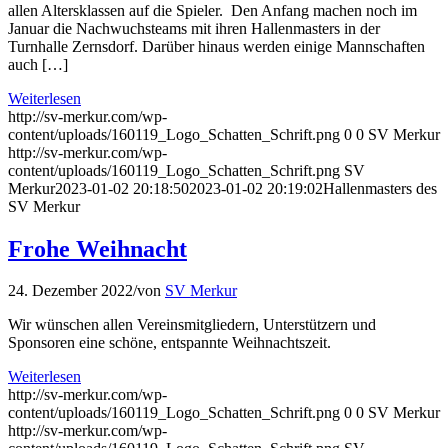
allen Altersklassen auf die Spieler. Den Anfang machen noch im
Januar die Nachwuchsteams mit ihren Hallenmasters in der
Turnhalle Zernsdorf. Darüber hinaus werden einige Mannschaften
auch […]
Weiterlesen
http://sv-merkur.com/wp-
content/uploads/160119_Logo_Schatten_Schrift.png
0
0
SV Merkur
http://sv-merkur.com/wp-
content/uploads/160119_Logo_Schatten_Schrift.png
SV
Merkur
2023-01-02 20:18:50
2023-01-02 20:19:02
Hallenmasters des
SV Merkur
Frohe Weihnacht
24. Dezember 2022
/
von
SV Merkur
Wir wünschen allen Vereinsmitgliedern, Unterstützern und
Sponsoren eine schöne, entspannte Weihnachtszeit.
Weiterlesen
http://sv-merkur.com/wp-
content/uploads/160119_Logo_Schatten_Schrift.png
0
0
SV Merkur
http://sv-merkur.com/wp-