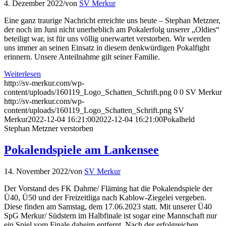
4. Dezember 2022
/
von
SV Merkur
Eine ganz traurige Nachricht erreichte uns heute – Stephan Metzner,
der noch im Juni nicht unerheblich am Pokalerfolg unserer „Oldies“
beteiligt war, ist für uns völlig unerwartet verstorben. Wir werden
uns immer an seinen Einsatz in diesem denkwürdigen Pokalfight
erinnern. Unsere Anteilnahme gilt seiner Familie.
Weiterlesen
http://sv-merkur.com/wp-
content/uploads/160119_Logo_Schatten_Schrift.png
0
0
SV Merkur
http://sv-merkur.com/wp-
content/uploads/160119_Logo_Schatten_Schrift.png
SV
Merkur
2022-12-04 16:21:00
2022-12-04 16:21:00
Pokalheld
Stephan Metzner verstorben
Pokalendspiele am Lankensee
14. November 2022
/
von
SV Merkur
Der Vorstand des FK Dahme/ Fläming hat die Pokalendspiele der
Ü40, Ü50 und der Freizeitliga nach Kablow-Ziegelei vergeben.
Diese finden am Samstag, dem 17.06.2023 statt. Mit unserer Ü40
SpG Merkur/ Südstern im Halbfinale ist sogar eine Mannschaft nur
ein Spiel vom Finale daheim entfernt. Nach der erfolgreichen