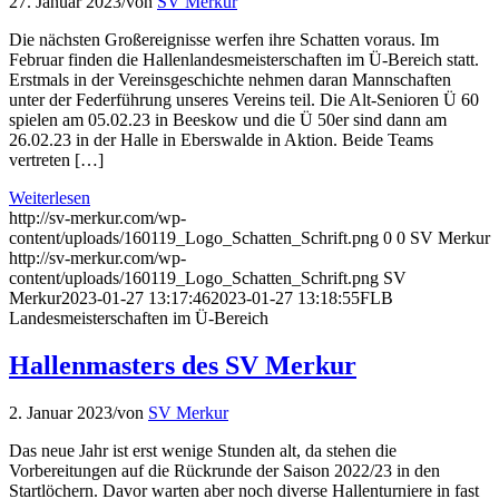
27. Januar 2023
/
von
SV Merkur
Die nächsten Großereignisse werfen ihre Schatten voraus. Im
Februar finden die Hallenlandesmeisterschaften im Ü-Bereich statt.
Erstmals in der Vereinsgeschichte nehmen daran Mannschaften
unter der Federführung unseres Vereins teil. Die Alt-Senioren Ü 60
spielen am 05.02.23 in Beeskow und die Ü 50er sind dann am
26.02.23 in der Halle in Eberswalde in Aktion. Beide Teams
vertreten […]
Weiterlesen
http://sv-merkur.com/wp-
content/uploads/160119_Logo_Schatten_Schrift.png
0
0
SV Merkur
http://sv-merkur.com/wp-
content/uploads/160119_Logo_Schatten_Schrift.png
SV
Merkur
2023-01-27 13:17:46
2023-01-27 13:18:55
FLB
Landesmeisterschaften im Ü-Bereich
Hallenmasters des SV Merkur
2. Januar 2023
/
von
SV Merkur
Das neue Jahr ist erst wenige Stunden alt, da stehen die
Vorbereitungen auf die Rückrunde der Saison 2022/23 in den
Startlöchern. Davor warten aber noch diverse Hallenturniere in fast