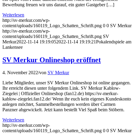
Bewerbung freuen wir uns darauf, ein guter Gastgeber […]
Weiterlesen
http://sv-merkur.com/wp-
content/uploads/160119_Logo_Schatten_Schrift.png
0
0
SV Merkur
http://sv-merkur.com/wp-
content/uploads/160119_Logo_Schatten_Schrift.png
SV
Merkur
2022-11-14 19:19:05
2022-11-14 19:19:21
Pokalendspiele am
Lankensee
SV Merkur Onlineshop eröffnet
4. November 2022
/
von
SV Merkur
Liebe Mitglieder, unser SV Merkur Onlineshop ist online gegangen.
Ihr erreicht diesen unter folgendem Link. SV Merkur Kablow-
Ziegelei | Offizieller Onlineshop (fan12.de) https://sv-merkur-
kablow-ziegelei.fan12.de/ Wenn ihr euch kein eigenes Kundeskonto
anlegen möchtet, Sammelbestellungen werden über Carmen
Panzner abgewickelt. Jetzt kann bestellt Viel Spaß beim Stöbern.
Weiterlesen
http://sv-merkur.com/wp-
content/uploads/160119_Logo_Schatten_Schrift.png
0
0
SV Merkur