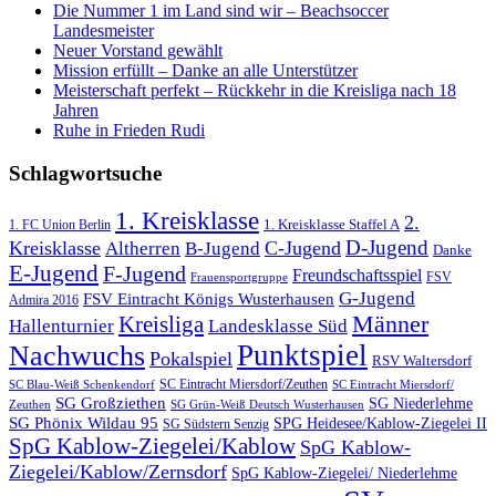
Die Nummer 1 im Land sind wir – Beachsoccer
Landesmeister
Neuer Vorstand gewählt
Mission erfüllt – Danke an alle Unterstützer
Meisterschaft perfekt – Rückkehr in die Kreisliga nach 18
Jahren
Ruhe in Frieden Rudi
Schlagwortsuche
1. Kreisklasse
2.
1. FC Union Berlin
1. Kreisklasse Staffel A
D-Jugend
Kreisklasse
C-Jugend
Altherren
B-Jugend
Danke
E-Jugend
F-Jugend
Freundschaftsspiel
FSV
Frauensportgruppe
G-Jugend
FSV Eintracht Königs Wusterhausen
Admira 2016
Männer
Kreisliga
Hallenturnier
Landesklasse Süd
Punktspiel
Nachwuchs
Pokalspiel
RSV Waltersdorf
SC Eintracht Miersdorf/Zeuthen
SC Blau-Weiß Schenkendorf
SC Eintracht Miersdorf/
SG Großziethen
SG Niederlehme
SG Grün-Weiß Deutsch Wusterhausen
Zeuthen
SG Phönix Wildau 95
SPG Heidesee/Kablow-Ziegelei II
SG Südstern Senzig
SpG Kablow-Ziegelei/Kablow
SpG Kablow-
Ziegelei/Kablow/Zernsdorf
SpG Kablow-Ziegelei/ Niederlehme