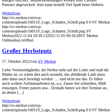
anlegen möchtet, Sammelbestellungen werden über Carmen
Panzner abgewickelt. Jetzt kann bestellt Viel Spaß beim Stöbern.
Weiterlesen
http://sv-merkur.com/wp-
content/uploads/160119_Logo_Schatten_Schrift.png
0
0
SV Merkur
http://sv-merkur.com/wp-
content/uploads/160119_Logo_Schatten_Schrift.png
SV
Merkur
2022-11-04 18:30:13
2022-11-05 09:18:28
SV Merkur
Onlineshop eröffnet
Großer Herbstputz
17. Oktober 2022
/
von
SV Merkur
Liebe Vereinsmitglieder, der Herbst steht auf der Leiter und malt die
Blätter an. so schön dies auch aussieht, das abfallende Laub muss
aber dann auch beseitigt werden … und nicht nur das. Es fallen
noch weitere Aufräumarbeiten an, u.a. Zäune frei schneiden, Müll
entsorgen, Fenter putzen usw.. Deshalb bieten wir drei Termine an,
an denen […]
Weiterlesen
http://sv-merkur.com/wp-
content/uploads/160119_Logo_Schatten_Schrift.png
0
0
SV Merkur