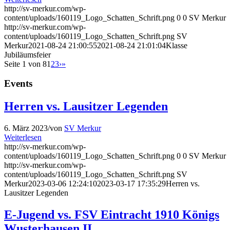
http://sv-merkur.com/wp-
content/uploads/160119_Logo_Schatten_Schrift.png
0
0
SV Merkur
http://sv-merkur.com/wp-
content/uploads/160119_Logo_Schatten_Schrift.png
SV
Merkur
2021-08-24 21:00:55
2021-08-24 21:01:04
Klasse
Jubiläumsfeier
Seite 1 von 8
1
2
3
›
»
Events
Herren vs. Lausitzer Legenden
6. März 2023
/
von
SV Merkur
Weiterlesen
http://sv-merkur.com/wp-
content/uploads/160119_Logo_Schatten_Schrift.png
0
0
SV Merkur
http://sv-merkur.com/wp-
content/uploads/160119_Logo_Schatten_Schrift.png
SV
Merkur
2023-03-06 12:24:10
2023-03-17 17:35:29
Herren vs.
Lausitzer Legenden
E-Jugend vs. FSV Eintracht 1910 Königs
Wusterhausen II