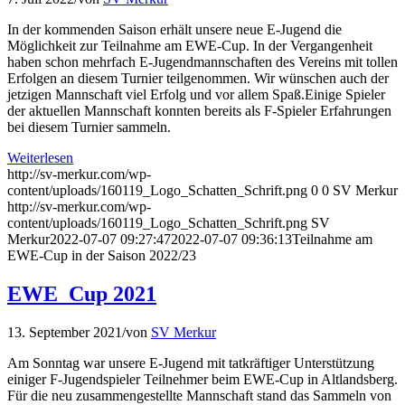
In der kommenden Saison erhält unsere neue E-Jugend die
Möglichkeit zur Teilnahme am EWE-Cup. In der Vergangenheit
haben schon mehrfach E-Jugendmannschaften des Vereins mit tollen
Erfolgen an diesem Turnier teilgenommen. Wir wünschen auch der
jetzigen Mannschaft viel Erfolg und vor allem Spaß.Einige Spieler
der aktuellen Mannschaft konnten bereits als F-Spieler Erfahrungen
bei diesem Turnier sammeln.
Weiterlesen
http://sv-merkur.com/wp-
content/uploads/160119_Logo_Schatten_Schrift.png
0
0
SV Merkur
http://sv-merkur.com/wp-
content/uploads/160119_Logo_Schatten_Schrift.png
SV
Merkur
2022-07-07 09:27:47
2022-07-07 09:36:13
Teilnahme am
EWE-Cup in der Saison 2022/23
EWE_Cup 2021
13. September 2021
/
von
SV Merkur
Am Sonntag war unsere E-Jugend mit tatkräftiger Unterstützung
einiger F-Jugendspieler Teilnehmer beim EWE-Cup in Altlandsberg.
Für die neu zusammengestellte Mannschaft stand das Sammeln von