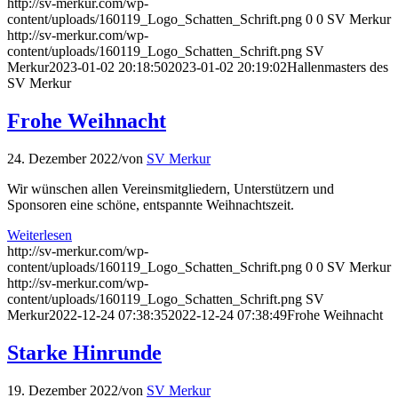
http://sv-merkur.com/wp-
content/uploads/160119_Logo_Schatten_Schrift.png
0
0
SV Merkur
http://sv-merkur.com/wp-
content/uploads/160119_Logo_Schatten_Schrift.png
SV
Merkur
2023-01-02 20:18:50
2023-01-02 20:19:02
Hallenmasters des
SV Merkur
Frohe Weihnacht
24. Dezember 2022
/
von
SV Merkur
Wir wünschen allen Vereinsmitgliedern, Unterstützern und
Sponsoren eine schöne, entspannte Weihnachtszeit.
Weiterlesen
http://sv-merkur.com/wp-
content/uploads/160119_Logo_Schatten_Schrift.png
0
0
SV Merkur
http://sv-merkur.com/wp-
content/uploads/160119_Logo_Schatten_Schrift.png
SV
Merkur
2022-12-24 07:38:35
2022-12-24 07:38:49
Frohe Weihnacht
Starke Hinrunde
19. Dezember 2022
/
von
SV Merkur