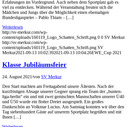
Erfahrungen im Vordergrund. Auch neben dem Sportplatz gab es
viel zu entdecken. Während der Veranstaltung freuten sich die
Mädchen und Jungs über die Möglichkeit einen ehemaligen
Bundesligaspieler – Pablo Thiam – […]
Weiterlesen
http://sv-merkur.com/wp-
content/uploads/160119_Logo_Schatten_Schrift.png
0
0
SV Merkur
http://sv-merkur.com/wp-
content/uploads/160119_Logo_Schatten_Schrift.png
SV
Merkur
2021-09-13 10:02:39
2021-09-13 10:04:26
EWE_Cup 2021
Klasse Jubiläumsfeier
24. August 2021
/
von
SV Merkur
Den Start machten am Freitagabend unsere Ältesten. Nach der
kurzfristigen Absage unserer Gegner sprang ein Team der „bunten-
liga-berlin“ ein und mit zwei gemischten Mannschaften unserer Ü40
und Ü50 wurde ein flotter Dreier ausgespielt. Ein großes
Dankeschön an Volkmar Lucius. Am Samstag konnten wir über den
Tag siebenhundert Gäste auf unserem Sportplatz begrüßen und mit
Ihnen […]
Weiterlesen