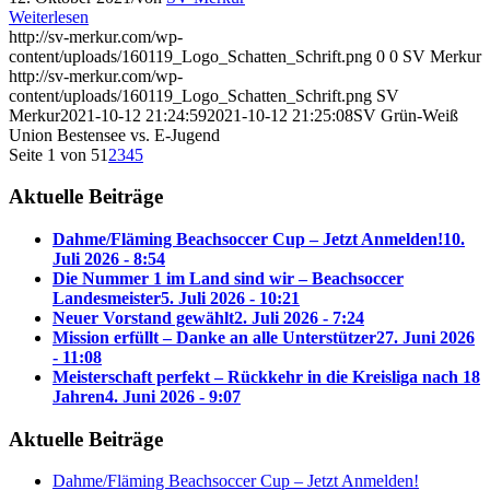
Weiterlesen
http://sv-merkur.com/wp-
content/uploads/160119_Logo_Schatten_Schrift.png
0
0
SV Merkur
http://sv-merkur.com/wp-
content/uploads/160119_Logo_Schatten_Schrift.png
SV
Merkur
2021-10-12 21:24:59
2021-10-12 21:25:08
SV Grün-Weiß
Union Bestensee vs. E-Jugend
Seite 1 von 5
1
2
3
4
5
Aktuelle Beiträge
Dahme/Fläming Beachsoccer Cup – Jetzt Anmelden!
10.
Juli 2026 - 8:54
Die Nummer 1 im Land sind wir – Beachsoccer
Landesmeister
5. Juli 2026 - 10:21
Neuer Vorstand gewählt
2. Juli 2026 - 7:24
Mission erfüllt – Danke an alle Unterstützer
27. Juni 2026
- 11:08
Meisterschaft perfekt – Rückkehr in die Kreisliga nach 18
Jahren
4. Juni 2026 - 9:07
Aktuelle Beiträge
Dahme/Fläming Beachsoccer Cup – Jetzt Anmelden!