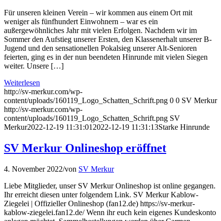
Für unseren kleinen Verein – wir kommen aus einem Ort mit
weniger als fünfhundert Einwohnern – war es ein
außergewöhnliches Jahr mit vielen Erfolgen. Nachdem wir im
Sommer den Aufstieg unserer Ersten, den Klassenerhalt unserer B-
Jugend und den sensationellen Pokalsieg unserer Alt-Senioren
feierten, ging es in der nun beendeten Hinrunde mit vielen Siegen
weiter. Unsere […]
Weiterlesen
http://sv-merkur.com/wp-
content/uploads/160119_Logo_Schatten_Schrift.png
0
0
SV Merkur
http://sv-merkur.com/wp-
content/uploads/160119_Logo_Schatten_Schrift.png
SV
Merkur
2022-12-19 11:31:01
2022-12-19 11:31:13
Starke Hinrunde
SV Merkur Onlineshop eröffnet
4. November 2022
/
von
SV Merkur
Liebe Mitglieder, unser SV Merkur Onlineshop ist online gegangen.
Ihr erreicht diesen unter folgendem Link. SV Merkur Kablow-
Ziegelei | Offizieller Onlineshop (fan12.de) https://sv-merkur-
kablow-ziegelei.fan12.de/ Wenn ihr euch kein eigenes Kundeskonto