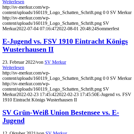
Weiterlesen
http://sv-merkur.com/wp-
content/uploads/160119_Logo_Schatten_Schrift.png
0
0
SV Merkur
http://sv-merkur.com/wp-
content/uploads/160119_Logo_Schatten_Schrift.png
SV
Merkur
2022-07-04 07:16:47
2022-08-01 20:48:24
Sommerfest
E-Jugend vs. FSV 1910 Eintracht Königs
Wusterhausen II
23. Februar 2022
/
von
SV Merkur
Weiterlesen
http://sv-merkur.com/wp-
content/uploads/160119_Logo_Schatten_Schrift.png
0
0
SV Merkur
http://sv-merkur.com/wp-
content/uploads/160119_Logo_Schatten_Schrift.png
SV
Merkur
2022-02-23 17:45:42
2022-02-23 17:45:50
E-Jugend vs. FSV
1910 Eintracht Königs Wusterhausen II
SV Grün-Weiß Union Bestensee vs. E-
Jugend
12. Oktober 2021
/
von
SV Merkur