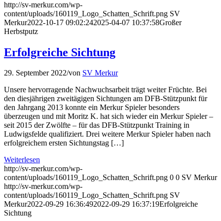
http://sv-merkur.com/wp-
content/uploads/160119_Logo_Schatten_Schrift.png
SV
Merkur
2022-10-17 09:02:24
2025-04-07 10:37:58
Großer
Herbstputz
Erfolgreiche Sichtung
29. September 2022
/
von
SV Merkur
Unsere hervorragende Nachwuchsarbeit trägt weiter Früchte. Bei
den diesjährigen zweitägigen Sichtungen am DFB-Stützpunkt für
den Jahrgang 2013 konnte ein Merkur Spieler besonders
überzeugen und mit Moritz K. hat sich wieder ein Merkur Spieler –
seit 2015 der Zwölfte – für das DFB-Stützpunkt Training in
Ludwigsfelde qualifiziert. Drei weitere Merkur Spieler haben nach
erfolgreichem ersten Sichtungstag […]
Weiterlesen
http://sv-merkur.com/wp-
content/uploads/160119_Logo_Schatten_Schrift.png
0
0
SV Merkur
http://sv-merkur.com/wp-
content/uploads/160119_Logo_Schatten_Schrift.png
SV
Merkur
2022-09-29 16:36:49
2022-09-29 16:37:19
Erfolgreiche
Sichtung