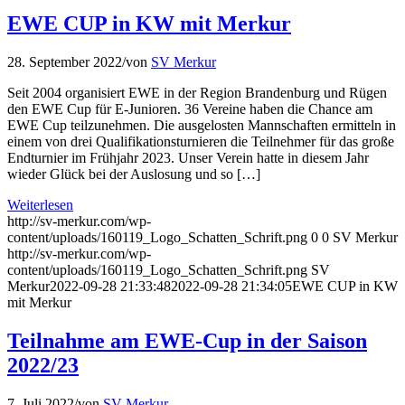
EWE CUP in KW mit Merkur
28. September 2022
/
von
SV Merkur
Seit 2004 organisiert EWE in der Region Brandenburg und Rügen
den EWE Cup für E-Junioren. 36 Vereine haben die Chance am
EWE Cup teilzunehmen. Die ausgelosten Mannschaften ermitteln in
einem von drei Qualifikationsturnieren die Teilnehmer für das große
Endturnier im Frühjahr 2023. Unser Verein hatte in diesem Jahr
wieder Glück bei der Auslosung und so […]
Weiterlesen
http://sv-merkur.com/wp-
content/uploads/160119_Logo_Schatten_Schrift.png
0
0
SV Merkur
http://sv-merkur.com/wp-
content/uploads/160119_Logo_Schatten_Schrift.png
SV
Merkur
2022-09-28 21:33:48
2022-09-28 21:34:05
EWE CUP in KW
mit Merkur
Teilnahme am EWE-Cup in der Saison
2022/23
7. Juli 2022
/
von
SV Merkur