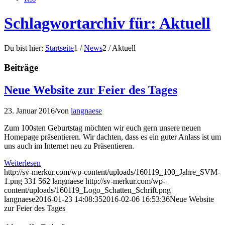
Schlagwortarchiv für: Aktuell
Du bist hier:
Startseite
1
/
News
2
/
Aktuell
Beiträge
Neue Website zur Feier des Tages
23. Januar 2016
/
von
langnaese
Zum 100sten Geburtstag möchten wir euch gern unsere neuen
Homepage präsentieren. Wir dachten, dass es ein guter Anlass ist um
uns auch im Internet neu zu Präsentieren.
Weiterlesen
http://sv-merkur.com/wp-content/uploads/160119_100_Jahre_SVM-
1.png
331
562
langnaese
http://sv-merkur.com/wp-
content/uploads/160119_Logo_Schatten_Schrift.png
langnaese
2016-01-23 14:08:35
2016-02-06 16:53:36
Neue Website
zur Feier des Tages