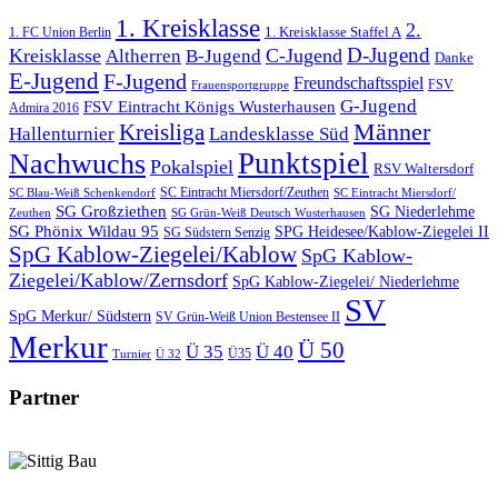
1. Kreisklasse
2.
1. FC Union Berlin
1. Kreisklasse Staffel A
D-Jugend
Kreisklasse
C-Jugend
Altherren
B-Jugend
Danke
E-Jugend
F-Jugend
Freundschaftsspiel
FSV
Frauensportgruppe
G-Jugend
FSV Eintracht Königs Wusterhausen
Admira 2016
Männer
Kreisliga
Hallenturnier
Landesklasse Süd
Punktspiel
Nachwuchs
Pokalspiel
RSV Waltersdorf
SC Eintracht Miersdorf/Zeuthen
SC Blau-Weiß Schenkendorf
SC Eintracht Miersdorf/
SG Großziethen
SG Niederlehme
SG Grün-Weiß Deutsch Wusterhausen
Zeuthen
SG Phönix Wildau 95
SPG Heidesee/Kablow-Ziegelei II
SG Südstern Senzig
SpG Kablow-Ziegelei/Kablow
SpG Kablow-
Ziegelei/Kablow/Zernsdorf
SpG Kablow-Ziegelei/ Niederlehme
SV
SpG Merkur/ Südstern
SV Grün-Weiß Union Bestensee II
Merkur
Ü 50
Ü 35
Ü 40
Ü35
Turnier
Ü 32
Partner