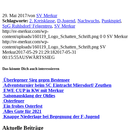
29. Mai 2017
/
von
SV Merkur
Schlagworte:
2. Kreisklasse
,
D-Jugend
,
Nachwuchs
,
Punktspiel
,
SpG Ruhlsdorf/ Felgentreu
,
SV Merkur
http://sv-merkur.com/wp-
content/uploads/160119_Logo_Schatten_Schrift.png
0
0
SV Merkur
http://sv-merkur.com/wp-
content/uploads/160119_Logo_Schatten_Schrift.png
SV
Merkur
2017-05-29 21:29:18
2017-05-31
00:15:55
AUSWÄRTSSIEG
Das könnte Dich auch interessieren
Überlegener Sieg gegen Bestensee
Adventsturnier beim SC Eintracht Miersdorf/ Zeuthen
EWE CUP in KW mit Merkur
Saisonausklang der Oldies
Osterfeuer
Ein frohes Osterfest
Alles Gute für 2021
Knappe Niederlage bei Begegnung der F-Jugend
Aktuelle Beiträge