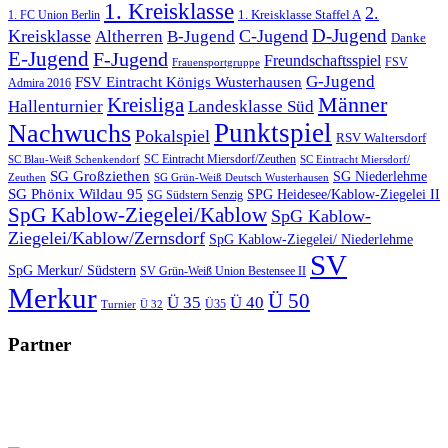
1. Kreisklasse
2.
1. FC Union Berlin
1. Kreisklasse Staffel A
D-Jugend
Kreisklasse
C-Jugend
Altherren
B-Jugend
Danke
E-Jugend
F-Jugend
Freundschaftsspiel
FSV
Frauensportgruppe
G-Jugend
FSV Eintracht Königs Wusterhausen
Admira 2016
Männer
Kreisliga
Hallenturnier
Landesklasse Süd
Punktspiel
Nachwuchs
Pokalspiel
RSV Waltersdorf
SC Eintracht Miersdorf/Zeuthen
SC Blau-Weiß Schenkendorf
SC Eintracht Miersdorf/
SG Großziethen
SG Niederlehme
SG Grün-Weiß Deutsch Wusterhausen
Zeuthen
SG Phönix Wildau 95
SPG Heidesee/Kablow-Ziegelei II
SG Südstern Senzig
SpG Kablow-Ziegelei/Kablow
SpG Kablow-
Ziegelei/Kablow/Zernsdorf
SpG Kablow-Ziegelei/ Niederlehme
SV
SpG Merkur/ Südstern
SV Grün-Weiß Union Bestensee II
Merkur
Ü 50
Ü 35
Ü 40
Ü35
Turnier
Ü 32
Partner