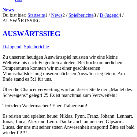
News
Du bist hier:
Startseite
1
/
News
2
/
Spielberichte
3
/
D-Jugend
4
/
AUSWÄRTSSIEG
AUSWÄRTSSIEG
D-Jugend
,
Spielberichte
Zu unserem heutigen Auswärtsspiel mussten wir eine kleine
Weltreise bis nach Felgentreu antreten. Bei hochsommerlichen
Temperaturen konnten wir mit einer geschlossenen
Mannschaftsleistung unseren nächsten Auswärtssieg feiern. Am
Ende stand es 5:1 für uns.
Über die Chancenverwertung wird an dieser Stelle der „Mantel des
Schweigens“ gelegt! 😉 Es ist manchmal zum Verzweifeln!
Trotzdem Weitermachen! Euer Trainerteam!
Es reisten und spielten heute: Niklas, Fynn, Franz, Johann, Lennart,
Jonas, Luca, Alex und Leon. Danke auch an unseren Gipsarm-
Lucas, der uns mit seiner steten Anwesenheit anspornt! Bitte sei bald
wieder fit!!!!