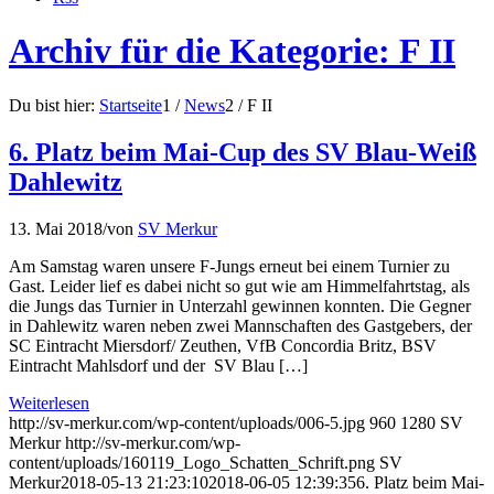
Archiv für die Kategorie: F II
Du bist hier:
Startseite
1
/
News
2
/
F II
6. Platz beim Mai-Cup des SV Blau-Weiß
Dahlewitz
13. Mai 2018
/
von
SV Merkur
Am Samstag waren unsere F-Jungs erneut bei einem Turnier zu
Gast. Leider lief es dabei nicht so gut wie am Himmelfahrtstag, als
die Jungs das Turnier in Unterzahl gewinnen konnten. Die Gegner
in Dahlewitz waren neben zwei Mannschaften des Gastgebers, der
SC Eintracht Miersdorf/ Zeuthen, VfB Concordia Britz, BSV
Eintracht Mahlsdorf und der SV Blau […]
Weiterlesen
http://sv-merkur.com/wp-content/uploads/006-5.jpg
960
1280
SV
Merkur
http://sv-merkur.com/wp-
content/uploads/160119_Logo_Schatten_Schrift.png
SV
Merkur
2018-05-13 21:23:10
2018-06-05 12:39:35
6. Platz beim Mai-