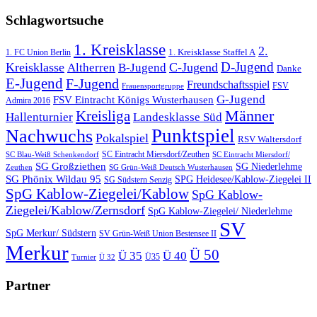
Schlagwortsuche
1. Kreisklasse
2.
1. FC Union Berlin
1. Kreisklasse Staffel A
D-Jugend
Kreisklasse
C-Jugend
Altherren
B-Jugend
Danke
E-Jugend
F-Jugend
Freundschaftsspiel
FSV
Frauensportgruppe
G-Jugend
FSV Eintracht Königs Wusterhausen
Admira 2016
Männer
Kreisliga
Hallenturnier
Landesklasse Süd
Punktspiel
Nachwuchs
Pokalspiel
RSV Waltersdorf
SC Eintracht Miersdorf/Zeuthen
SC Blau-Weiß Schenkendorf
SC Eintracht Miersdorf/
SG Großziethen
SG Niederlehme
SG Grün-Weiß Deutsch Wusterhausen
Zeuthen
SG Phönix Wildau 95
SPG Heidesee/Kablow-Ziegelei II
SG Südstern Senzig
SpG Kablow-Ziegelei/Kablow
SpG Kablow-
Ziegelei/Kablow/Zernsdorf
SpG Kablow-Ziegelei/ Niederlehme
SV
SpG Merkur/ Südstern
SV Grün-Weiß Union Bestensee II
Merkur
Ü 50
Ü 35
Ü 40
Ü35
Turnier
Ü 32
Partner