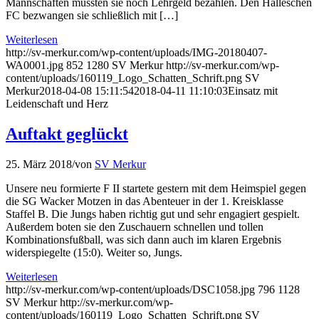
Mannschaften mussten sie noch Lehrgeld bezahlen. Den Halleschen
FC bezwangen sie schließlich mit […]
Weiterlesen
http://sv-merkur.com/wp-content/uploads/IMG-20180407-
WA0001.jpg
852
1280
SV Merkur
http://sv-merkur.com/wp-
content/uploads/160119_Logo_Schatten_Schrift.png
SV
Merkur
2018-04-08 15:11:54
2018-04-11 11:10:03
Einsatz mit
Leidenschaft und Herz
Auftakt geglückt
25. März 2018
/
von
SV Merkur
Unsere neu formierte F II startete gestern mit dem Heimspiel gegen
die SG Wacker Motzen in das Abenteuer in der 1. Kreisklasse
Staffel B. Die Jungs haben richtig gut und sehr engagiert gespielt.
Außerdem boten sie den Zuschauern schnellen und tollen
Kombinationsfußball, was sich dann auch im klaren Ergebnis
widerspiegelte (15:0). Weiter so, Jungs.
Weiterlesen
http://sv-merkur.com/wp-content/uploads/DSC1058.jpg
796
1128
SV Merkur
http://sv-merkur.com/wp-
content/uploads/160119_Logo_Schatten_Schrift.png
SV