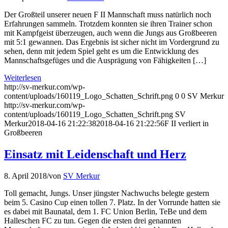
Der Großteil unserer neuen F II Mannschaft muss natürlich noch
Erfahrungen sammeln. Trotzdem konnten sie ihren Trainer schon
mit Kampfgeist überzeugen, auch wenn die Jungs aus Großbeeren
mit 5:1 gewannen. Das Ergebnis ist sicher nicht im Vordergrund zu
sehen, denn mit jedem Spiel geht es um die Entwicklung des
Mannschaftsgefüges und die Ausprägung von Fähigkeiten […]
Weiterlesen
http://sv-merkur.com/wp-
content/uploads/160119_Logo_Schatten_Schrift.png
0
0
SV Merkur
http://sv-merkur.com/wp-
content/uploads/160119_Logo_Schatten_Schrift.png
SV
Merkur
2018-04-16 21:22:38
2018-04-16 21:22:56
F II verliert in
Großbeeren
Einsatz mit Leidenschaft und Herz
8. April 2018
/
von
SV Merkur
Toll gemacht, Jungs. Unser jüngster Nachwuchs belegte gestern
beim 5. Casino Cup einen tollen 7. Platz. In der Vorrunde hatten sie
es dabei mit Baunatal, dem 1. FC Union Berlin, TeBe und dem
Halleschen FC zu tun. Gegen die ersten drei genannten