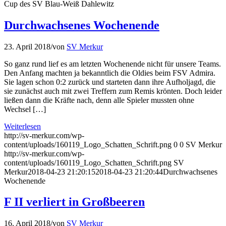
Cup des SV Blau-Weiß Dahlewitz
Durchwachsenes Wochenende
23. April 2018
/
von
SV Merkur
So ganz rund lief es am letzten Wochenende nicht für unsere Teams.
Den Anfang machten ja bekanntlich die Oldies beim FSV Admira.
Sie lagen schon 0:2 zurück und starteten dann ihre Aufholjagd, die
sie zunächst auch mit zwei Treffern zum Remis krönten. Doch leider
ließen dann die Kräfte nach, denn alle Spieler mussten ohne
Wechsel […]
Weiterlesen
http://sv-merkur.com/wp-
content/uploads/160119_Logo_Schatten_Schrift.png
0
0
SV Merkur
http://sv-merkur.com/wp-
content/uploads/160119_Logo_Schatten_Schrift.png
SV
Merkur
2018-04-23 21:20:15
2018-04-23 21:20:44
Durchwachsenes
Wochenende
F II verliert in Großbeeren
16. April 2018
/
von
SV Merkur