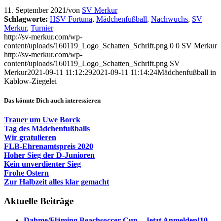
11. September 2021
/
von
SV Merkur
Schlagworte:
HSV Fortuna
,
Mädchenfußball
,
Nachwuchs
,
SV
Merkur
,
Turnier
http://sv-merkur.com/wp-
content/uploads/160119_Logo_Schatten_Schrift.png
0
0
SV Merkur
http://sv-merkur.com/wp-
content/uploads/160119_Logo_Schatten_Schrift.png
SV
Merkur
2021-09-11 11:12:29
2021-09-11 11:14:24
Mädchenfußball in
Kablow-Ziegelei
Das könnte Dich auch interessieren
Trauer um Uwe Borck
Tag des Mädchenfußballs
Wir gratulieren
FLB-Ehrenamtspreis 2020
Hoher Sieg der D-Junioren
Kein unverdienter Sieg
Frohe Ostern
Zur Halbzeit alles klar gemacht
Aktuelle Beiträge
Dahme/Fläming Beachsoccer Cup – Jetzt Anmelden!
10.