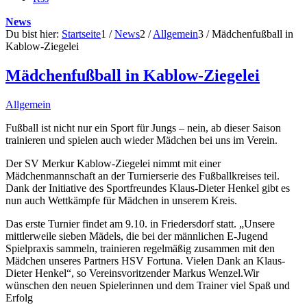
News
Du bist hier:
Startseite
1
/
News
2
/
Allgemein
3
/
Mädchenfußball in
Kablow-Ziegelei
Mädchenfußball in Kablow-Ziegelei
Allgemein
Fußball ist nicht nur ein Sport für Jungs – nein, ab dieser Saison
trainieren und spielen auch wieder Mädchen bei uns im Verein.
Der SV Merkur Kablow-Ziegelei nimmt mit einer
Mädchenmannschaft an der Turnierserie des Fußballkreises teil.
Dank der Initiative des Sportfreundes Klaus-Dieter Henkel gibt es
nun auch Wettkämpfe für Mädchen in unserem Kreis.
Das erste Turnier findet am 9.10. in Friedersdorf statt. „Unsere
mittlerweile sieben Mädels, die bei der männlichen E-Jugend
Spielpraxis sammeln, trainieren regelmäßig zusammen mit den
Mädchen unseres Partners HSV Fortuna. Vielen Dank an Klaus-
Dieter Henkel“, so Vereinsvoritzender Markus Wenzel.
Wir
wünschen den neuen Spielerinnen und dem Trainer viel Spaß und
Erfolg