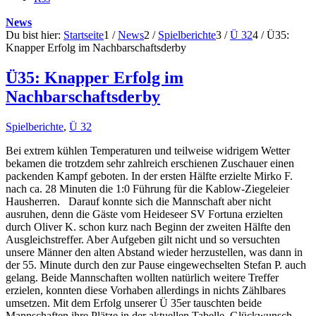
News
Du bist hier:
Startseite
1
/
News
2
/
Spielberichte
3
/
Ü 32
4
/
Ü35:
Knapper Erfolg im Nachbarschaftsderby
Ü35: Knapper Erfolg im
Nachbarschaftsderby
Spielberichte
,
Ü 32
Bei extrem kühlen Temperaturen und teilweise widrigem Wetter
bekamen die trotzdem sehr zahlreich erschienen Zuschauer einen
packenden Kampf geboten. In der ersten Hälfte erzielte Mirko F.
nach ca. 28 Minuten die 1:0 Führung für die Kablow-Ziegeleier
Hausherren. Darauf konnte sich die Mannschaft aber nicht
ausruhen, denn die Gäste vom Heideseer SV Fortuna erzielten
durch Oliver K. schon kurz nach Beginn der zweiten Hälfte den
Ausgleichstreffer. Aber Aufgeben gilt nicht und so versuchten
unsere Männer den alten Abstand wieder herzustellen, was dann in
der 55. Minute durch den zur Pause eingewechselten Stefan P. auch
gelang. Beide Mannschaften wollten natürlich weitere Treffer
erzielen, konnten diese Vorhaben allerdings in nichts Zählbares
umsetzen. Mit dem Erfolg unserer Ü 35er tauschten beide
Mannschaften ihre Plätze in der aktuellen Tabelle. Glückwunsch,