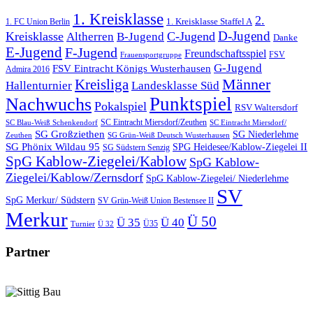
1. Kreisklasse
2.
1. FC Union Berlin
1. Kreisklasse Staffel A
D-Jugend
Kreisklasse
C-Jugend
Altherren
B-Jugend
Danke
E-Jugend
F-Jugend
Freundschaftsspiel
FSV
Frauensportgruppe
G-Jugend
FSV Eintracht Königs Wusterhausen
Admira 2016
Männer
Kreisliga
Hallenturnier
Landesklasse Süd
Punktspiel
Nachwuchs
Pokalspiel
RSV Waltersdorf
SC Eintracht Miersdorf/Zeuthen
SC Blau-Weiß Schenkendorf
SC Eintracht Miersdorf/
SG Großziethen
SG Niederlehme
SG Grün-Weiß Deutsch Wusterhausen
Zeuthen
SG Phönix Wildau 95
SPG Heidesee/Kablow-Ziegelei II
SG Südstern Senzig
SpG Kablow-Ziegelei/Kablow
SpG Kablow-
Ziegelei/Kablow/Zernsdorf
SpG Kablow-Ziegelei/ Niederlehme
SV
SpG Merkur/ Südstern
SV Grün-Weiß Union Bestensee II
Merkur
Ü 50
Ü 35
Ü 40
Ü35
Turnier
Ü 32
Partner