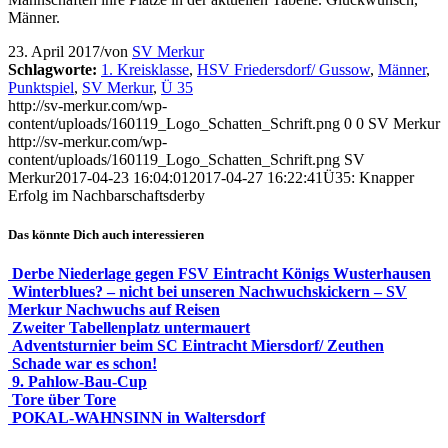
Männer.
23. April 2017
/
von
SV Merkur
Schlagworte:
1. Kreisklasse
,
HSV Friedersdorf/ Gussow
,
Männer
,
Punktspiel
,
SV Merkur
,
Ü 35
http://sv-merkur.com/wp-
content/uploads/160119_Logo_Schatten_Schrift.png
0
0
SV Merkur
http://sv-merkur.com/wp-
content/uploads/160119_Logo_Schatten_Schrift.png
SV
Merkur
2017-04-23 16:04:01
2017-04-27 16:22:41
Ü35: Knapper
Erfolg im Nachbarschaftsderby
Das könnte Dich auch interessieren
Derbe Niederlage gegen FSV Eintracht Königs Wusterhausen
Winterblues? – nicht bei unseren Nachwuchskickern – SV
Merkur Nachwuchs auf Reisen
Zweiter Tabellenplatz untermauert
Adventsturnier beim SC Eintracht Miersdorf/ Zeuthen
Schade war es schon!
9. Pahlow-Bau-Cup
Tore über Tore
POKAL-WAHNSINN in Waltersdorf