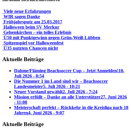
Viele neue Erfahrungen
WIR sagen Danke
Frühjahrsputz am 25.03.2017
Halloween beim SV Merkur
Gelsenkirchen – ein tolles Erlebnis
Ü50 mit Punktgewinn gegen Grün-Weiß Lübben
Spitzenspiel vor Halloweenfest
Ü35 nutzten Chancen nicht
Aktuelle Beiträge
Dahme/Fläming Beachsoccer Cup – Jetzt Anmelden!
10.
Juli 2026 - 8:54
Die Nummer 1 im Land sind wir – Beachsoccer
Landesmeister
5. Juli 2026 - 10:21
Neuer Vorstand gewählt
2. Juli 2026 - 7:24
Mission erfüllt – Danke an alle Unterstützer
27. Juni 2026
- 11:08
Meisterschaft perfekt – Rückkehr in die Kreisliga nach 18
Jahren
4. Juni 2026 - 9:07
Aktuelle Beiträge