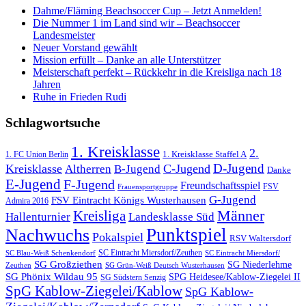
Dahme/Fläming Beachsoccer Cup – Jetzt Anmelden!
Die Nummer 1 im Land sind wir – Beachsoccer
Landesmeister
Neuer Vorstand gewählt
Mission erfüllt – Danke an alle Unterstützer
Meisterschaft perfekt – Rückkehr in die Kreisliga nach 18
Jahren
Ruhe in Frieden Rudi
Schlagwortsuche
1. Kreisklasse
2.
1. FC Union Berlin
1. Kreisklasse Staffel A
D-Jugend
Kreisklasse
C-Jugend
Altherren
B-Jugend
Danke
E-Jugend
F-Jugend
Freundschaftsspiel
FSV
Frauensportgruppe
G-Jugend
FSV Eintracht Königs Wusterhausen
Admira 2016
Männer
Kreisliga
Hallenturnier
Landesklasse Süd
Punktspiel
Nachwuchs
Pokalspiel
RSV Waltersdorf
SC Eintracht Miersdorf/Zeuthen
SC Blau-Weiß Schenkendorf
SC Eintracht Miersdorf/
SG Großziethen
SG Niederlehme
SG Grün-Weiß Deutsch Wusterhausen
Zeuthen
SG Phönix Wildau 95
SPG Heidesee/Kablow-Ziegelei II
SG Südstern Senzig
SpG Kablow-Ziegelei/Kablow
SpG Kablow-