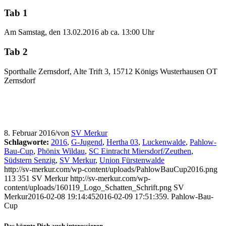
Tab 1
Am Samstag, den 13.02.2016 ab ca. 13:00 Uhr
Tab 2
Sporthalle Zernsdorf, Alte Trift 3, 15712 Königs Wusterhausen OT
Zernsdorf
8. Februar 2016
/
von
SV Merkur
Schlagworte:
2016
,
G-Jugend
,
Hertha 03
,
Luckenwalde
,
Pahlow-
Bau-Cup
,
Phönix Wildau
,
SC Eintracht Miersdorf/Zeuthen
,
Südstern Senzig
,
SV Merkur
,
Union Fürstenwalde
http://sv-merkur.com/wp-content/uploads/PahlowBauCup2016.png
113
351
SV Merkur
http://sv-merkur.com/wp-
content/uploads/160119_Logo_Schatten_Schrift.png
SV
Merkur
2016-02-08 19:14:45
2016-02-09 17:51:35
9. Pahlow-Bau-
Cup
Das könnte Dich auch interessieren