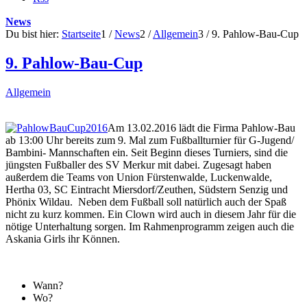
News
Du bist hier:
Startseite
1
/
News
2
/
Allgemein
3
/
9. Pahlow-Bau-Cup
9. Pahlow-Bau-Cup
Allgemein
Am 13.02.2016 lädt die Firma Pahlow-Bau
ab 13:00 Uhr bereits zum 9. Mal zum Fußballturnier für G-Jugend/
Bambini- Mannschaften ein. Seit Beginn dieses Turniers, sind die
jüngsten Fußballer des SV Merkur mit dabei. Zugesagt haben
außerdem die Teams von Union Fürstenwalde, Luckenwalde,
Hertha 03, SC Eintracht Miersdorf/Zeuthen, Südstern Senzig und
Phönix Wildau. Neben dem Fußball soll natürlich auch der Spaß
nicht zu kurz kommen. Ein Clown wird auch in diesem Jahr für die
nötige Unterhaltung sorgen. Im Rahmenprogramm zeigen auch die
Askania Girls ihr Können.
Wann?
Wo?