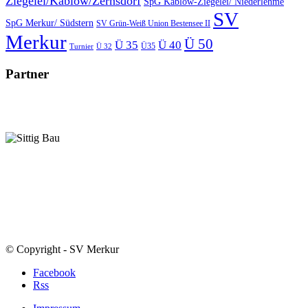
Ziegelei/Kablow/Zernsdorf
SpG Kablow-Ziegelei/ Niederlehme
SV
SpG Merkur/ Südstern
SV Grün-Weiß Union Bestensee II
Merkur
Ü 50
Ü 35
Ü 40
Ü35
Turnier
Ü 32
Partner
© Copyright - SV Merkur
Facebook
Rss